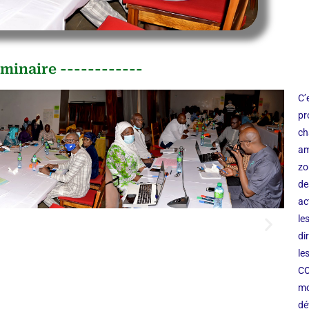
minaire ------------
C’
pr
ch
am
zo
de
ac
le
di
le
CO
mo
dé