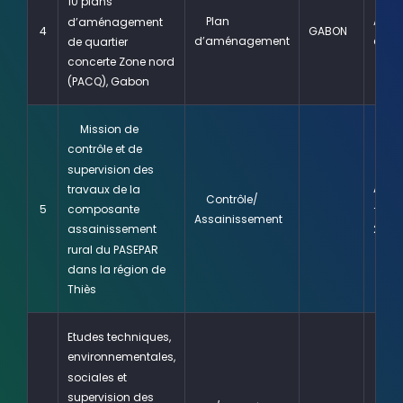
10 plans
Plan
Août 
d’aménagement
4
GABON
d’aménagement
en c
de quartier
concerte Zone nord
(PACQ), Gabon
Mission de
contrôle et de
supervision des
Août 
travaux de la
Contrôle/
– Févr
composante
5
Assainissement
2018
assainissement
rural du PASEPAR
dans la région de
Thiès
Etudes techniques,
environnementales,
sociales et
supervision des