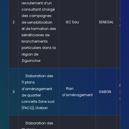
recrutement d’un
consultant chargé
des campagnes
2020
2
IEC Eau
SENEGAL
de sensibilisation
cour
et de formation des
bénéficiaires de
branchements
particuliers dans la
région de
Ziguinchor
Elaboration des
11 plans
Févrie
Plan
d’aménagement
3
GABON
2019 
d’aménagement
de quartier
cour
concerte Zone sud
(PACQ), Gabon
Elaboration des