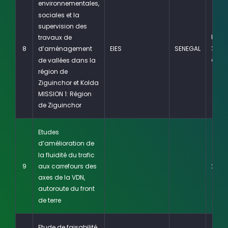
environnementales,
sociales et la
supervision des
Déce
travaux de
2015 
8
EIES
SENEGAL
d’aménagement
cour
de vallées dans la
région de
Ziguinchor et Kolda
MISSION 1: Région
de Ziguinchor
Etudes
d’amélioration de
la fluidité du trafic
aux carrefours des
9
2020
axes de la VDN,
autoroute du front
de terre
Etude de faisabilité