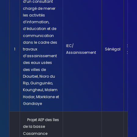
d’un consultant
chargé de mener
les activités
d’information,
d’éducation et de
communication
dans le cadre des
IEC/
26 Ao
travaux
1
Sénégal
Assainissement
2020
d’assainissement
des eaux usées
des villes de
Diourbel, Nioro du
Rip, Guinguinéo,
Koungheul, Malem
Hodar, Mbirkilane et
Gandiaye
Projet AEP des îles
de la basse
Casamance