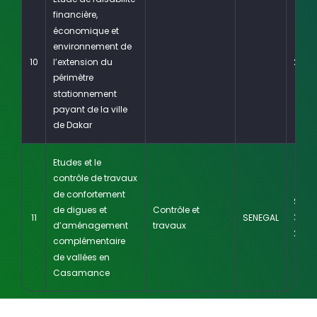
financière,
économique et
environnement de
l’extension du
10
2020
périmètre
stationnement
payant de la ville
de Dakar
Etudes et le
contrôle de travaux
de confortement
Sept
de digues et
Contrôle et
2011 –
11
SENEGAL
d’aménagement
travaux
2014
complémentaire
de vallées en
Casamance