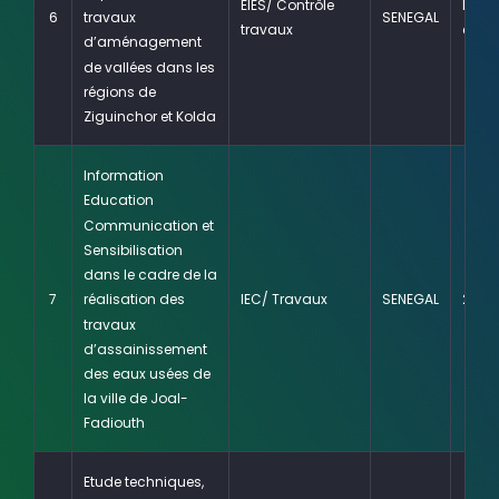
EIES/ Contrôle
Mars
travaux
6
SENEGAL
travaux
en c
d’aménagement
de vallées dans les
régions de
Ziguinchor et Kolda
Information
Education
Communication et
Sensibilisation
dans le cadre de la
7
IEC/ Travaux
SENEGAL
2017
réalisation des
travaux
d’assainissement
des eaux usées de
la ville de Joal-
Fadiouth
Etude techniques,