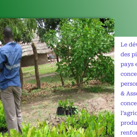
Le dé
des p
pays 
concer
perso
& Asso
conce
l’agri
produi
renfo